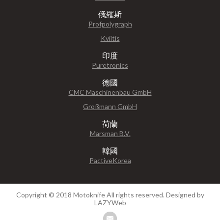
俄羅斯
Profpolygraph
Kviltis
印度
Puretronics
德國
CMC Maschinenbau GmbH
Großmann GmbH
荷蘭
Marsman B.V.
韓國
PactiveKorea
Copyright © 2018 Motoknife All rights reserved.
Designed by
LAZYWeb