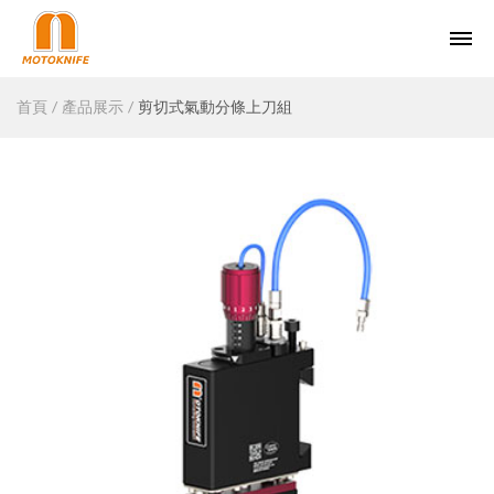
首頁
產品展示
剪切式氣動分條上刀組